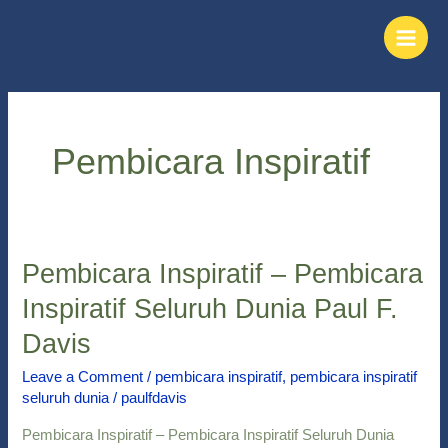
Skip
Main
to
Men
content
Pembicara Inspiratif
Pembicara Inspiratif – Pembicara
Pembicara
Inspiratif
Inspiratif Seluruh Dunia Paul F.
–
Davis
Pembicara
Inspiratif
Leave a Comment
/
pembicara inspiratif
,
pembicara inspiratif
Seluruh
seluruh dunia
/
paulfdavis
Dunia
Paul
Pembicara Inspiratif – Pembicara Inspiratif Seluruh Dunia