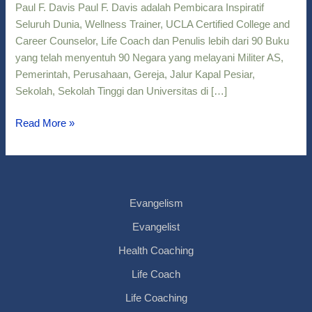
F.
Paul F. Davis Paul F. Davis adalah Pembicara Inspiratif
Davis
Seluruh Dunia, Wellness Trainer, UCLA Certified College and
Career Counselor, Life Coach dan Penulis lebih dari 90 Buku
yang telah menyentuh 90 Negara yang melayani Militer AS,
Pemerintah, Perusahaan, Gereja, Jalur Kapal Pesiar,
Sekolah, Sekolah Tinggi dan Universitas di […]
Read More »
Evangelism
Evangelist
Health Coaching
Life Coach
Life Coaching