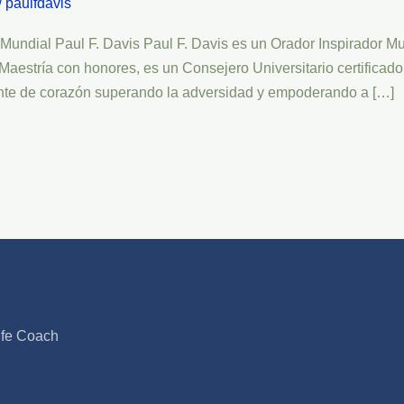
/
paulfdavis
 Mundial Paul F. Davis Paul F. Davis es un Orador Inspirador M
de Maestría con honores, es un Consejero Universitario certifica
ente de corazón superando la adversidad y empoderando a […]
ife Coach