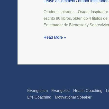
Leave a Comment
/
orador inspirador
–
Orador
Orador Inspirador – Orador Inspirador
Inspirador
escrito 90 libros, obtenido 4 títulos 
Mundial
Entrenador de Bienestar y Sobrevivi
Paul
F.
Read More »
Davis
Evangelism
Evangelist
Health Coaching
L
Life Coaching
Motivational Speaker