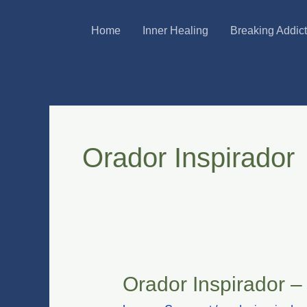
Skip
Home
Inner Healing
Breaking Addic
to
content
Orador Inspirador
Orador Inspirador –
Orador
Inspirador