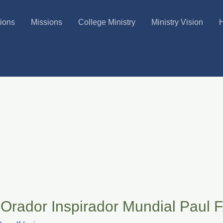
tions
Missions
College Ministry
Ministry Vision
H
 Orador Inspirador Mundial Paul F